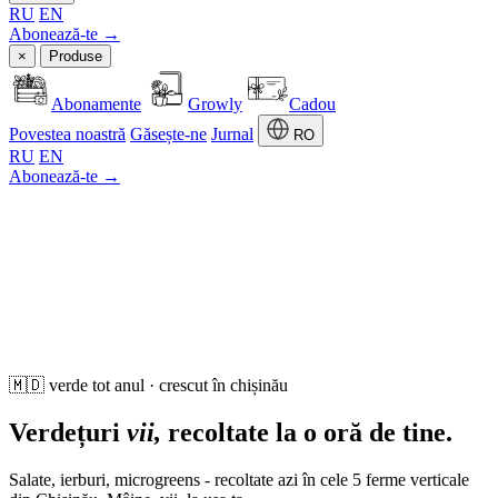
RU
EN
Abonează-te →
×
Produse
Abonamente
Growly
Cadou
Povestea noastră
Găsește-ne
Jurnal
RO
RU
EN
Abonează-te →
🇲🇩
verde tot anul · crescut în chișinău
Verdețuri
vii,
recoltate la o oră de tine.
Salate, ierburi, microgreens - recoltate azi în cele 5 ferme verticale