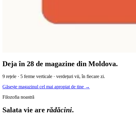
Deja în
28 de magazine
din Moldova.
9 rețele · 5 ferme verticale · verdețuri vii, în fiecare zi.
Găsește magazinul cel mai apropiat de tine →
Filozofia noastră
Salata vie are
rădăcini
.