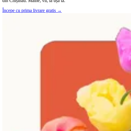
din Chișinău. Mâine, vii, la ușa ta.
Începe cu prima livrare gratis →